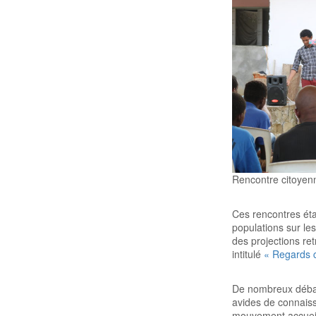
Rencontre citoyenn
Ces rencontres étai
populations sur les
des projections re
intitulé
« Regards c
De nombreux débats
avides de connaiss
mouvement accuei