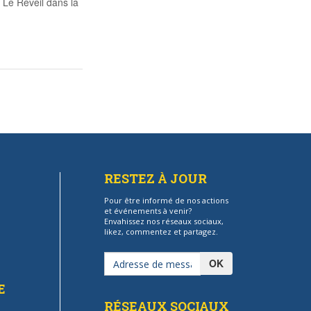
 Le Réveil dans la
RESTEZ À JOUR
Pour être informé de nos actions
et événements à venir?
Envahissez nos réseaux sociaux,
likez, commentez et partagez.
OK
E
RÉSEAUX SOCIAUX