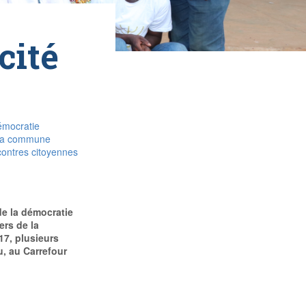
cité
émocratie
e la commune
ncontres citoyennes
de la démocratie
ers de la
17, plusieurs
u, au Carrefour