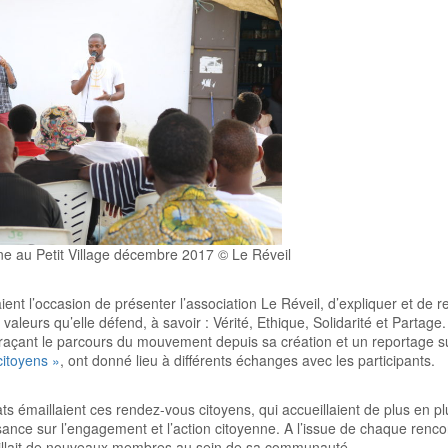
e au Petit Village décembre 2017 © Le Réveil
ent l’occasion de présenter l’association Le Réveil, d’expliquer et de r
 valeurs qu’elle défend, à savoir : Vérité, Ethique, Solidarité et Parta
traçant le parcours du mouvement depuis sa création et un reportage su
itoyens »
, ont donné lieu à différents échanges avec les participants.
 émaillaient ces rendez-vous citoyens, qui accueillaient de plus en p
ance sur l’engagement et l’action citoyenne. A l’issue de chaque rencon
llait de nouveaux membres au sein de sa communauté.