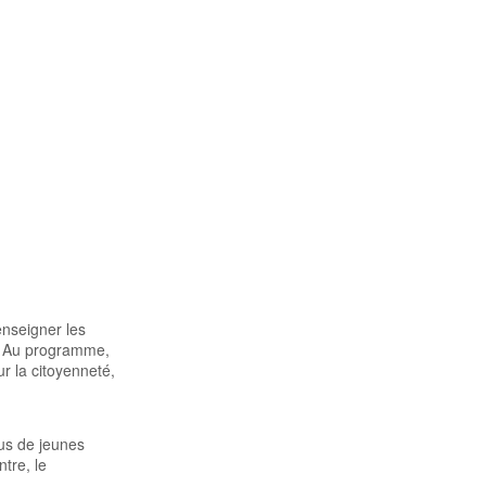
enseigner les
ge. Au programme,
r la citoyenneté,
lus de jeunes
tre, le